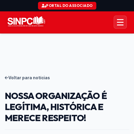
PORTAL DO ASSOCIADO
AÇÃO COLETIVA CTD
ORGANIZACIONAL
JURÍDICO
Voltar para notícias
COMUNICAÇÃO
NOSSA ORGANIZAÇÃO É
SERVIÇOS
LEGÍTIMA, HISTÓRICA E
MERECE RESPEITO!