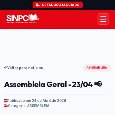
PORTAL DO ASSOCIADO
AÇÃO COLETIVA CTD
ORGANIZACIONAL
JURÍDICO
Voltar para notícias
ASSEMBLEIA
COMUNICAÇÃO
Assembleia Geral -23/04 📢
SERVIÇOS
Publicado em 24 de Abril de 2026
Categoria: ASSEMBLEIA